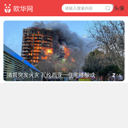
清晨突发火灾 瓦伦西亚一住宅楼酿成
2
/
5