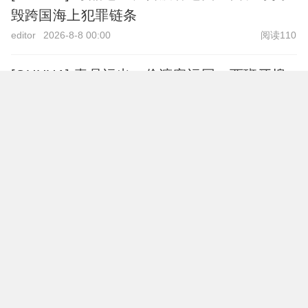
毁跨国海上犯罪链条
editor
2026-8-8 00:00
阅读110
[OUHUA] 毒品运出、偷渡客运回：西班牙捣
毁跨国海上犯罪链条
editor
2026-8-8 00:00
阅读111
[OUHUA] 泰国14岁学生枪击祖父母后闯入学
校开火 8人死亡约30人受伤
editor
2026-8-8 00:00
阅读103
[OUHUA] 西班牙警营发生致命枪击 女警遭前
伴侣杀害、另有警员重伤
editor
2026-8-8 00:00
阅读103