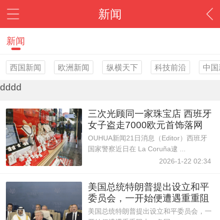
新闻
新闻
西国新闻
欧洲新闻
纵横天下
科技前沿
中国
dddd
三次光顾同一家珠宝店 西班牙
女子盗走7000欧元首饰落网
OUHUA新闻21日消息（Editor）西班牙
国家警察近日在 La Coruña逮 ...
2026-1-22 02:34
美国总统特朗普提出设立和平
委员会，一开始便遭遇重重阻
力 ... .
美国总统特朗普提出设立和平委员会，一