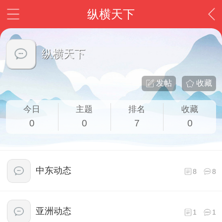
纵横天下
纵横天下
发帖
收藏
今日
主题
排名
收藏
0
0
7
0
中东动态
8
8
亚洲动态
1
1