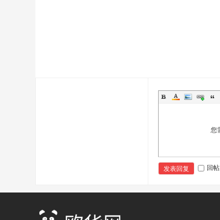
您
回帖
发表回复