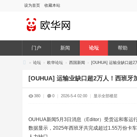
设为首页
收藏本站
门户
新闻
论坛
帮助
»
论坛
›
欧华论坛
›
西国新闻
›
[OUHUA] 运输业缺口超
欧
[OUHUA] 运输业缺口超2万人！西班
华
网
380
|
0
|
2026-5-4 02:00
|
显示全部楼层
OUHUA新闻5月3日消息（Editor）受货运
数据显示，2025年西班牙共完成超过1.55万份
人力缺口。