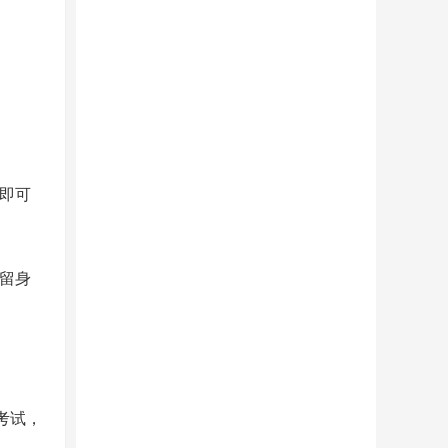
即可
留身
考试，