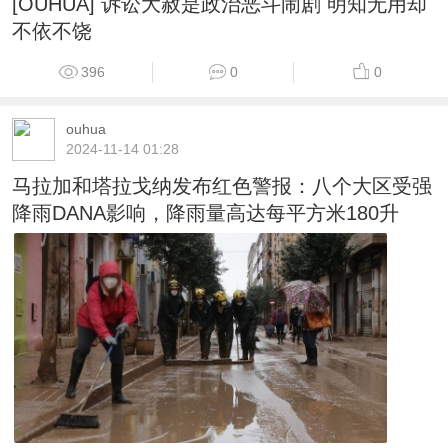
[OUHUA] 诉讼大赦是政治恶斗闹剧 明知无用却
不依不饶
396
0
0
ouhua
2024-11-14 01:28
马拉加和塔拉戈纳发布红色警报：八个大区受强
降雨DANA影响，降雨量高达每平方米180升